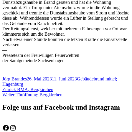
Dunstabzugshaube in Brand geraten und hat die Wohnung
verqualmt. Ein Trupp unter Atemschutz wurde in die Wohnung
geschickt und trennte die Dunstabzugshaube vom Strom und löschte
diese ab. Währenddessen wurde ein Lüfter in Stellung gebracht und
das Gebäude vom Rauch befreit.
Der Rettungsdienst, welcher mit mehreren Fahrzeugen vor Ort war,
kümmerte sich um die Bewohner.
Nach etwa einer Stunde konnten die letzten Kräfte die Einsatzstelle
verlassen.
—
Presseteam der Freiwilligen Feuerwehren
der Samtgemeinde Sachsenhagen
Autor
Veröffentlicht
Schlagwörter
Jörg Brandes
26. Mai 2023
11. Juni 2023
Gebäudebrand mittel;
am
Hagenburg
Beitragsnavigation
Vorheriger
Zurück
BMA; Bergkirchen
Nächster
Beitrag:
Weiter
Türöffnung; Bergkirchen
Beitrag:
Folge uns auf Facebook und Instagram
Feuerwehr Gemeinde Wölpinghausen
fw_gemeinde_woelpinghausen