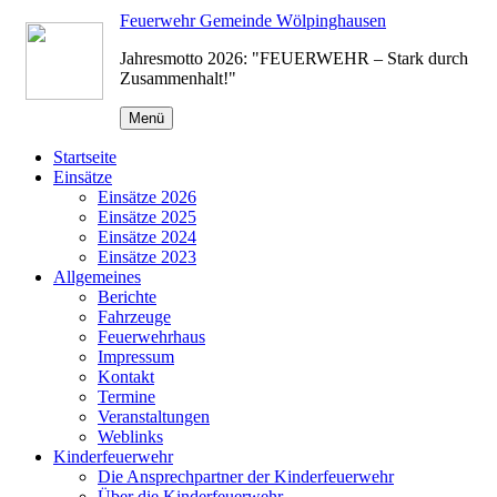
Zum
Feuerwehr Gemeinde Wölpinghausen
Inhalt
Jahresmotto 2026: "FEUERWEHR – Stark durch
springen
Zusammenhalt!"
Menü
Startseite
Einsätze
Einsätze 2026
Einsätze 2025
Einsätze 2024
Einsätze 2023
Allgemeines
Berichte
Fahrzeuge
Feuerwehrhaus
Impressum
Kontakt
Termine
Veranstaltungen
Weblinks
Kinderfeuerwehr
Die Ansprechpartner der Kinderfeuerwehr
Über die Kinderfeuerwehr