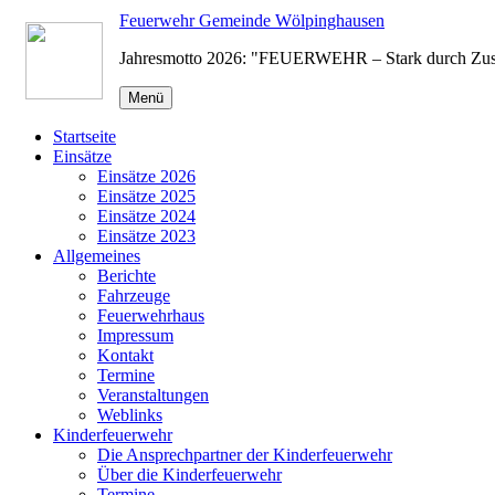
Zum
Feuerwehr Gemeinde Wölpinghausen
Inhalt
Jahresmotto 2026: "FEUERWEHR – Stark durch Zu
springen
Menü
Startseite
Einsätze
Einsätze 2026
Einsätze 2025
Einsätze 2024
Einsätze 2023
Allgemeines
Berichte
Fahrzeuge
Feuerwehrhaus
Impressum
Kontakt
Termine
Veranstaltungen
Weblinks
Kinderfeuerwehr
Die Ansprechpartner der Kinderfeuerwehr
Über die Kinderfeuerwehr
Termine