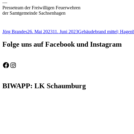
—
Presseteam der Freiwilligen Feuerwehren
der Samtgemeinde Sachsenhagen
Autor
Veröffentlicht
Schlagwörter
Jörg Brandes
26. Mai 2023
11. Juni 2023
Gebäudebrand mittel; Hagen
am
Folge uns auf Facebook und Instagram
Feuerwehr Gemeinde Wölpinghausen
fw_gemeinde_woelpinghausen
BIWAPP: LK Schaumburg