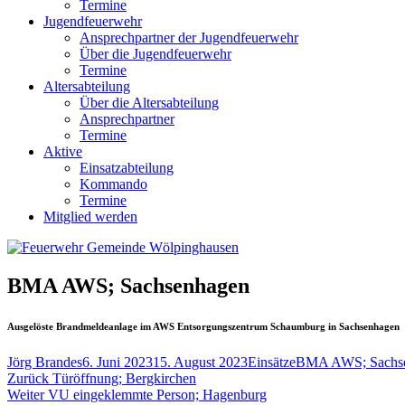
Termine
Jugendfeuerwehr
Ansprechpartner der Jugendfeuerwehr
Über die Jugendfeuerwehr
Termine
Altersabteilung
Über die Altersabteilung
Ansprechpartner
Termine
Aktive
Einsatzabteilung
Kommando
Termine
Mitglied werden
BMA AWS; Sachsenhagen
Ausgelöste Brandmeldeanlage im AWS Entsorgungszentrum Schaumburg in Sachsenhagen
Autor
Veröffentlicht
Kategorien
Schlagwörter
Jörg Brandes
6. Juni 2023
15. August 2023
Einsätze
BMA AWS; Sachs
Beitragsnavigation
Vorheriger
am
Zurück
Türöffnung; Bergkirchen
Nächster
Beitrag:
Weiter
VU eingeklemmte Person; Hagenburg