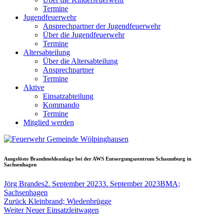
Termine
Jugendfeuerwehr
Ansprechpartner der Jugendfeuerwehr
Über die Jugendfeuerwehr
Termine
Altersabteilung
Über die Altersabteilung
Ansprechpartner
Termine
Aktive
Einsatzabteilung
Kommando
Termine
Mitglied werden
Ausgelöste Brandmeldeanlage bei der AWS Entsorgungszentrum Schaumburg in
Sachsenhagen
Autor
Veröffentlicht
Schlagwörter
Jörg Brandes
2. September 2023
3. September 2023
BMA;
am
Sachsenhagen
Beitragsnavigation
Vorheriger
Zurück
Kleinbrand; Wiedenbrügge
Nächster
Beitrag:
Weiter
Neuer Einsatzleitwagen