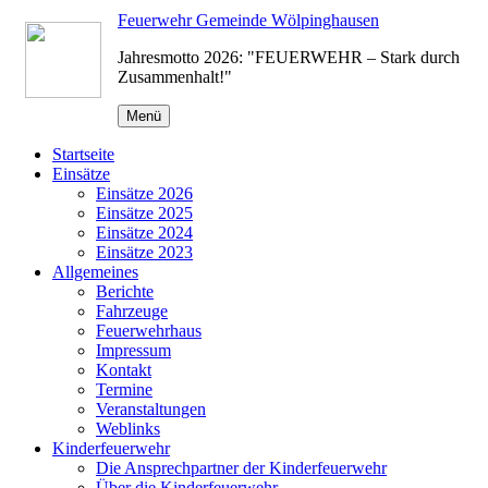
Zum
Feuerwehr Gemeinde Wölpinghausen
Inhalt
Jahresmotto 2026: "FEUERWEHR – Stark durch
springen
Zusammenhalt!"
Menü
Startseite
Einsätze
Einsätze 2026
Einsätze 2025
Einsätze 2024
Einsätze 2023
Allgemeines
Berichte
Fahrzeuge
Feuerwehrhaus
Impressum
Kontakt
Termine
Veranstaltungen
Weblinks
Kinderfeuerwehr
Die Ansprechpartner der Kinderfeuerwehr
Über die Kinderfeuerwehr