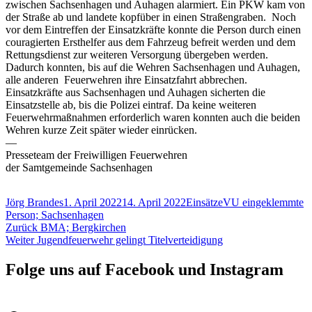
zwischen Sachsenhagen und Auhagen alarmiert. Ein PKW kam von
der Straße ab und landete kopfüber in einen Straßengraben. Noch
vor dem Eintreffen der Einsatzkräfte konnte die Person durch einen
couragierten Ersthelfer aus dem Fahrzeug befreit werden und dem
Rettungsdienst zur weiteren Versorgung übergeben werden.
Dadurch konnten, bis auf die Wehren Sachsenhagen und Auhagen,
alle anderen Feuerwehren ihre Einsatzfahrt abbrechen.
Einsatzkräfte aus Sachsenhagen und Auhagen sicherten die
Einsatzstelle ab, bis die Polizei eintraf. Da keine weiteren
Feuerwehrmaßnahmen erforderlich waren konnten auch die beiden
Wehren kurze Zeit später wieder einrücken.
—
Presseteam der Freiwilligen Feuerwehren
der Samtgemeinde Sachsenhagen
Autor
Veröffentlicht
Kategorien
Schlagwörter
Jörg Brandes
1. April 2022
14. April 2022
Einsätze
VU eingeklemmte
am
Person; Sachsenhagen
Beitragsnavigation
Vorheriger
Zurück
BMA; Bergkirchen
Nächster
Beitrag:
Weiter
Jugendfeuerwehr gelingt Titelverteidigung
Beitrag:
Folge uns auf Facebook und Instagram