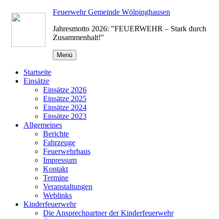
Zum
Feuerwehr Gemeinde Wölpinghausen
Inhalt
Jahresmotto 2026: "FEUERWEHR – Stark durch
springen
Zusammenhalt!"
Menü
Startseite
Einsätze
Einsätze 2026
Einsätze 2025
Einsätze 2024
Einsätze 2023
Allgemeines
Berichte
Fahrzeuge
Feuerwehrhaus
Impressum
Kontakt
Termine
Veranstaltungen
Weblinks
Kinderfeuerwehr
Die Ansprechpartner der Kinderfeuerwehr