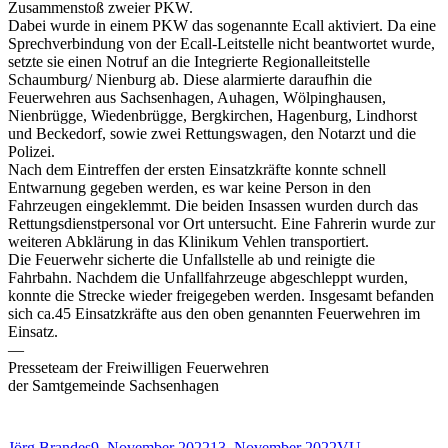
Zusammenstoß zweier PKW.
Dabei wurde in einem PKW das sogenannte Ecall aktiviert. Da eine
Sprechverbindung von der Ecall-Leitstelle nicht beantwortet wurde,
setzte sie einen Notruf an die Integrierte Regionalleitstelle
Schaumburg/ Nienburg ab. Diese alarmierte daraufhin die
Feuerwehren aus Sachsenhagen, Auhagen, Wölpinghausen,
Nienbrügge, Wiedenbrügge, Bergkirchen, Hagenburg, Lindhorst
und Beckedorf, sowie zwei Rettungswagen, den Notarzt und die
Polizei.
Nach dem Eintreffen der ersten Einsatzkräfte konnte schnell
Entwarnung gegeben werden, es war keine Person in den
Fahrzeugen eingeklemmt. Die beiden Insassen wurden durch das
Rettungsdienstpersonal vor Ort untersucht. Eine Fahrerin wurde zur
weiteren Abklärung in das Klinikum Vehlen transportiert.
Die Feuerwehr sicherte die Unfallstelle ab und reinigte die
Fahrbahn. Nachdem die Unfallfahrzeuge abgeschleppt wurden,
konnte die Strecke wieder freigegeben werden. Insgesamt befanden
sich ca.45 Einsatzkräfte aus den oben genannten Feuerwehren im
Einsatz.
—
Presseteam der Freiwilligen Feuerwehren
der Samtgemeinde Sachsenhagen
Autor
Veröffentlicht
Schlagwörter
Jörg Brandes
9. November 2022
13. November 2022
VU