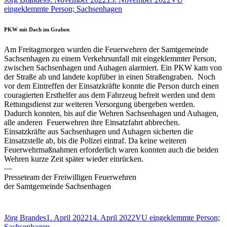
am
eingeklemmte Person; Sachsenhagen
PKW mit Dach im Graben
Am Freitagmorgen wurden die Feuerwehren der Samtgemeinde
Sachsenhagen zu einem Verkehrsunfall mit eingeklemmter Person,
zwischen Sachsenhagen und Auhagen alarmiert. Ein PKW kam von
der Straße ab und landete kopfüber in einen Straßengraben. Noch
vor dem Eintreffen der Einsatzkräfte konnte die Person durch einen
couragierten Ersthelfer aus dem Fahrzeug befreit werden und dem
Rettungsdienst zur weiteren Versorgung übergeben werden.
Dadurch konnten, bis auf die Wehren Sachsenhagen und Auhagen,
alle anderen Feuerwehren ihre Einsatzfahrt abbrechen.
Einsatzkräfte aus Sachsenhagen und Auhagen sicherten die
Einsatzstelle ab, bis die Polizei eintraf. Da keine weiteren
Feuerwehrmaßnahmen erforderlich waren konnten auch die beiden
Wehren kurze Zeit später wieder einrücken.
—
Presseteam der Freiwilligen Feuerwehren
der Samtgemeinde Sachsenhagen
Autor
Veröffentlicht
Schlagwörter
Jörg Brandes
1. April 2022
14. April 2022
VU eingeklemmte Person;
am
Sachsenhagen