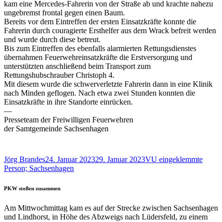
kam eine Mercedes-Fahrerin von der Straße ab und krachte nahezu
ungebremst frontal gegen einen Baum.
Bereits vor dem Eintreffen der ersten Einsatzkräfte konnte die
Fahrerin durch couragierte Ersthelfer aus dem Wrack befreit werden
und wurde durch diese betreut.
Bis zum Eintreffen des ebenfalls alarmierten Rettungsdienstes
übernahmen Feuerwehreinsatzkräfte die Erstversorgung und
unterstützten anschließend beim Transport zum
Rettungshubschrauber Christoph 4.
Mit diesem wurde die schwerverletzte Fahrerin dann in eine Klinik
nach Minden geflogen. Nach etwa zwei Stunden konnten die
Einsatzkräfte in ihre Standorte einrücken.
—
Presseteam der Freiwilligen Feuerwehren
der Samtgemeinde Sachsenhagen
Autor
Veröffentlicht
Schlagwörter
Jörg Brandes
24. Januar 2023
29. Januar 2023
VU eingeklemmte
am
Person; Sachsenhagen
PKW stoßen zusammen
Am Mittwochmittag kam es auf der Strecke zwischen Sachsenhagen
und Lindhorst, in Höhe des Abzweigs nach Lüdersfeld, zu einem