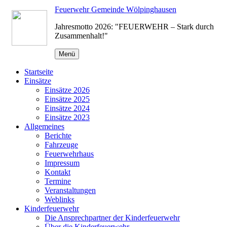
Zum
Feuerwehr Gemeinde Wölpinghausen
Inhalt
Jahresmotto 2026: "FEUERWEHR – Stark durch
springen
Zusammenhalt!"
Menü
Startseite
Einsätze
Einsätze 2026
Einsätze 2025
Einsätze 2024
Einsätze 2023
Allgemeines
Berichte
Fahrzeuge
Feuerwehrhaus
Impressum
Kontakt
Termine
Veranstaltungen
Weblinks
Kinderfeuerwehr
Die Ansprechpartner der Kinderfeuerwehr
Über die Kinderfeuerwehr