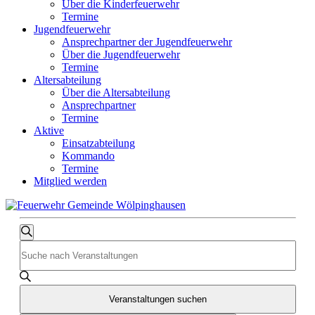
Über die Kinderfeuerwehr
Termine
Jugendfeuerwehr
Ansprechpartner der Jugendfeuerwehr
Über die Jugendfeuerwehr
Termine
Altersabteilung
Über die Altersabteilung
Ansprechpartner
Termine
Aktive
Einsatzabteilung
Kommando
Termine
Mitglied werden
Veranstaltungen
Veranstaltungen
Suche
Bitte
Suche
Schlüsselwort
und
eingeben.
Suche
Ansichten,
nach
Veranstaltungen suchen
Navigation
Veranstaltungen