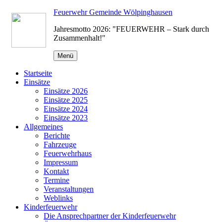
Zum
Feuerwehr Gemeinde Wölpinghausen
Inhalt
Jahresmotto 2026: "FEUERWEHR – Stark durch
springen
Zusammenhalt!"
Menü
Startseite
Einsätze
Einsätze 2026
Einsätze 2025
Einsätze 2024
Einsätze 2023
Allgemeines
Berichte
Fahrzeuge
Feuerwehrhaus
Impressum
Kontakt
Termine
Veranstaltungen
Weblinks
Kinderfeuerwehr
Die Ansprechpartner der Kinderfeuerwehr